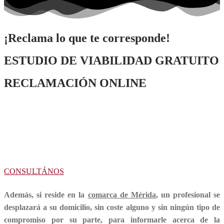
¡Reclama lo que te corresponde!
ESTUDIO DE VIABILIDAD GRATUITO
RECLAMACIÓN ONLINE
Ahora puedes realizar tu reclamación por internet. Solo cuéntanos tu
caso y en 48 horas nos pondremos en contacto.
Te informaremos
SIN COSTES Y SIN NINGÚN
COMPROMISO POR TU PARTE.
CONSULTÁNOS
Además, si reside en la
comarca de Mérida
,
un profesional se
desplazará a su domicilio
,
sin coste alguno y sin ningún tipo de
compromiso
por su parte,
para informarle acerca de la