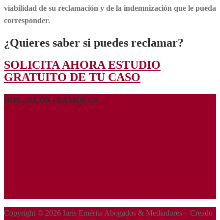
viabilidad
de su reclamación y de la indemnización que le pueda
corresponder.
¿Quieres saber si puedes reclamar?
SOLICITA AHORA ESTUDIO
GRATUITO DE TU CASO
NOS ENCONTRAMOS EN
C/Juan Antonio de Vera y Figueroa nº 8, 1º A
924 30 95 00/618 40 89 89
info@abogadosiurisemerita.com
ÚNETE
Copyright © 2026 Iuris Emérita Abogados & Mediadores – Creado