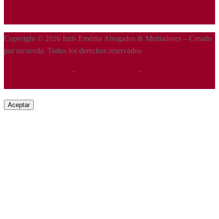
Copyright © 2026 Iuris Emérita Abogados & Mediadores – Creado
por mcuceda. Todos los derechos reservados
Política de privacidad
-
Política de Cookies
-
Términos y
Condiciones
Aceptar