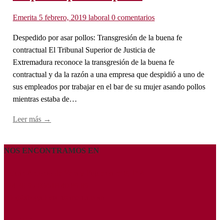
Emerita
5 febrero, 2019
laboral
0 comentarios
Despedido por asar pollos: Transgresión de la buena fe
contractual El Tribunal Superior de Justicia de
Extremadura reconoce la transgresión de la buena fe
contractual y da la razón a una empresa que despidió a uno de
sus empleados por trabajar en el bar de su mujer asando pollos
mientras estaba de…
Leer más →
NOS ENCONTRAMOS EN
C/Juan Antonio de Vera y Figueroa nº 8, 1º A
924 30 95 00/618 40 89 89
info@abogadosiurisemerita.com