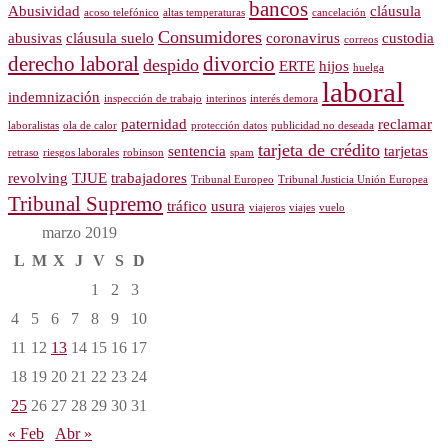
bancos
Abusividad
cláusula
acoso telefónico
altas temperaturas
cancelación
Consumidores
abusivas
cláusula suelo
coronavirus
custodia
correos
derecho laboral
divorcio
despido
ERTE
hijos
huelga
laboral
indemnización
inspección de trabajo
interinos
interés demora
paternidad
reclamar
laboralistas
ola de calor
protección datos
publicidad no deseada
tarjeta de crédito
sentencia
tarjetas
retraso
riesgos laborales
robinson
spam
revolving
TJUE
trabajadores
Tribunal Europeo
Tribunal Justicia Unión Europea
Tribunal Supremo
tráfico
usura
viajeros
viajes
vuelo
marzo 2019
L
M
X
J
V
S
D
1
2
3
4
5
6
7
8
9
10
11
12
13
14
15
16
17
18
19
20
21
22
23
24
25
26
27
28
29
30
31
« Feb
Abr »