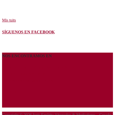
Sígueme en Twitter
Mis tuits
SÍGUENOS EN FACEBOOK
NOS ENCONTRAMOS EN
C/Juan Antonio de Vera y Figueroa nº 8, 1º A
924 30 95 00/618 40 89 89
info@abogadosiurisemerita.com
ÚNETE
Copyright © 2026 Iuris Emérita Abogados & Mediadores – Creado